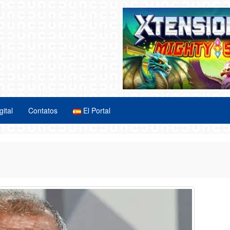
gital
Contatos
El Portal