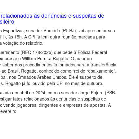
s relacionados às denúncias e suspeitas de
ileiro
s Esportivas, senador Romário (PL-RJ), vai apresentar seu
 (11), às 15h. A CPI já tem outra reunião marcada para
 votação do relatório.
querimento (REQ 178/2025) que pede à Polícia Federal
empresário William Pereira Rogatto. O autor do
r saber dos procedimentos já tomados para a transferência
ao Brasil. Rogatto, conhecido como “rei do rebaixamento”,
ubai, nos Emirados Árabes Unidos. Ele é suspeito de
. Rogatto já foi ouvido pela CPI no mês de outubro.
talada em abril de 2024, com o senador Jorge Kajuru (PSB-
estigar fatos relacionados às denúncias e suspeitas de
nvolvendo jogadores, dirigentes e empresas de apostas. A
evereiro.