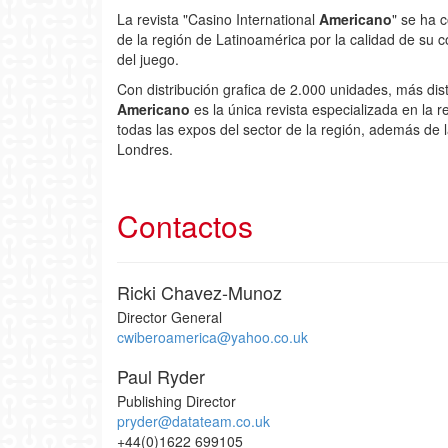
La revista "Casino International
Americano
" se ha c
de la región de Latinoamérica por la calidad de su co
del juego.
Con distribución grafica de 2.000 unidades, más dist
Americano
es la única revista especializada en la 
todas las expos del sector de la región, además de
Londres.
Contactos
Ricki Chavez-Munoz
Director General
cwiberoamerica@yahoo.co.uk
Paul Ryder
Publishing Director
pryder@datateam.co.uk
+44(0)1622 699105