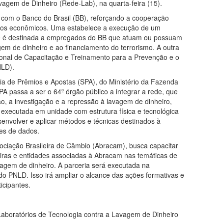
vagem de Dinheiro (Rede-Lab), na quarta-feira (15).
 com o Banco do Brasil (BB), reforçando a cooperação
ícitos econômicos. Uma estabelece a execução de um
e é destinada a empregados do BB que atuam ou possuam
gem de dinheiro e ao financiamento do terrorismo. A outra
onal de Capacitação e Treinamento para a Prevenção e o
NLD).
ria de Prêmios e Apostas (SPA), do Ministério da Fazenda
 passa a ser o 64º órgão público a integrar a rede, que
o, a investigação e a repressão à lavagem de dinheiro,
executada em unidade com estrutura física e tecnológica
senvolver e aplicar métodos e técnicas destinados à
es de dados.
ociação Brasileira de Câmbio (Abracam), busca capacitar
eiras e entidades associadas à Abracam nas temáticas de
vagem de dinheiro. A parceria será executada na
do PNLD. Isso irá ampliar o alcance das ações formativas e
icipantes.
aboratórios de Tecnologia contra a Lavagem de Dinheiro