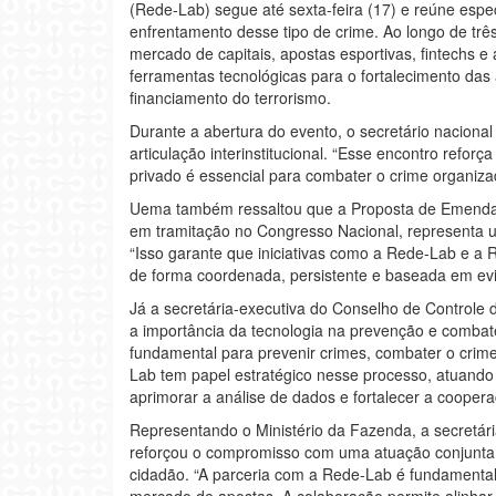
(Rede-Lab) segue até sexta-feira (17) e reúne especi
enfrentamento desse tipo de crime. Ao longo de trê
mercado de capitais, apostas esportivas, fintechs 
ferramentas tecnológicas para o fortalecimento da
financiamento do terrorismo.
Durante a abertura do evento, o secretário nacional
articulação interinstitucional. “Esse encontro reforç
privado é essencial para combater o crime organizad
Uema também ressaltou que a Proposta de Emenda 
em tramitação no Congresso Nacional, representa u
“Isso garante que iniciativas como a Rede-Lab e a
de forma coordenada, persistente e baseada em evi
Já a secretária-executiva do Conselho de Controle d
a importância da tecnologia na prevenção e combate a
fundamental para prevenir crimes, combater o crime
Lab tem papel estratégico nesse processo, atuando 
aprimorar a análise de dados e fortalecer a cooperaçã
Representando o Ministério da Fazenda, a secretári
reforçou o compromisso com uma atuação conjunta
cidadão. “A parceria com a Rede-Lab é fundamental
mercado de apostas. A colaboração permite alinhar e