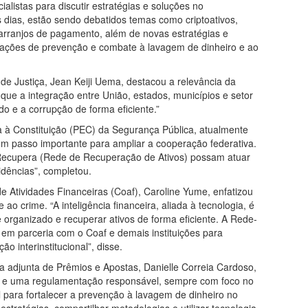
alistas para discutir estratégias e soluções no
s dias, estão sendo debatidos temas como criptoativos,
e arranjos de pagamento, além de novas estratégias e
s ações de prevenção e combate à lavagem de dinheiro e ao
 de Justiça, Jean Keiji Uema, destacou a relevância da
a que a integração entre União, estados, municípios e setor
o e a corrupção de forma eficiente.”
à Constituição (PEC) da Segurança Pública, atualmente
m passo importante para ampliar a cooperação federativa.
 Recupera (Rede de Recuperação de Ativos) possam atuar
dências”, completou.
e Atividades Financeiras (Coaf), Caroline Yume, enfatizou
o crime. “A inteligência financeira, aliada à tecnologia, é
 organizado e recuperar ativos de forma eficiente. A Rede-
em parceria com o Coaf e demais instituições para
o interinstitucional”, disse.
a adjunta de Prêmios e Apostas, Danielle Correia Cardoso,
 e uma regulamentação responsável, sempre com foco no
 para fortalecer a prevenção à lavagem de dinheiro no
stratégias, compartilhar metodologias e utilizar tecnologia