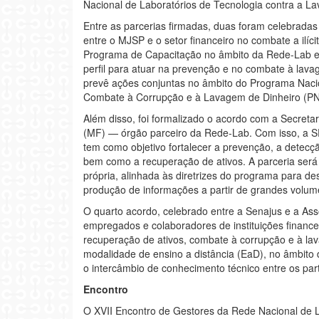
Nacional de Laboratórios de Tecnologia contra a La
Entre as parcerias firmadas, duas foram celebradas
entre o MJSP e o setor financeiro no combate a il
Programa de Capacitação no âmbito da Rede-Lab 
perfil para atuar na prevenção e no combate à lava
prevê ações conjuntas no âmbito do Programa Naci
Combate à Corrupção e à Lavagem de Dinheiro (P
Além disso, foi formalizado o acordo com a Secreta
(MF) — órgão parceiro da Rede-Lab. Com isso, a SPA
tem como objetivo fortalecer a prevenção, a detecçã
bem como a recuperação de ativos. A parceria será 
própria, alinhada às diretrizes do programa para de
produção de informações a partir de grandes volum
O quarto acordo, celebrado entre a Senajus e a Ass
empregados e colaboradores de instituições financ
recuperação de ativos, combate à corrupção e à la
modalidade de ensino a distância (EaD), no âmbito 
o intercâmbio de conhecimento técnico entre os part
Encontro
O XVII Encontro de Gestores da Rede Nacional de L