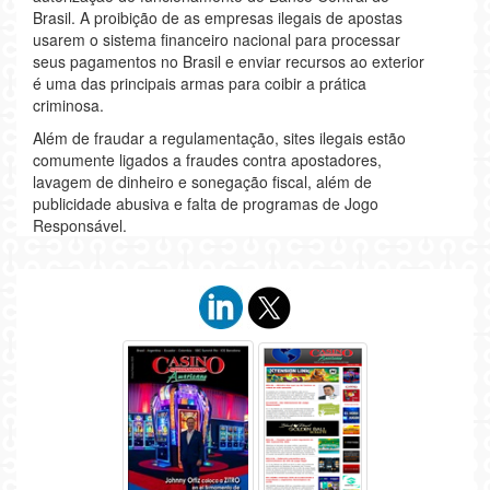
Brasil. A proibição de as empresas ilegais de apostas
usarem o sistema financeiro nacional para processar
seus pagamentos no Brasil e enviar recursos ao exterior
é uma das principais armas para coibir a prática
criminosa.
Além de fraudar a regulamentação, sites ilegais estão
comumente ligados a fraudes contra apostadores,
lavagem de dinheiro e sonegação fiscal, além de
publicidade abusiva e falta de programas de Jogo
Responsável.