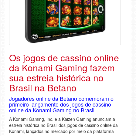
Os jogos de cassino online
da Konami Gaming fazem
sua estreia histórica no
Brasil na Betano
Jogadores online da Betano comemoram o
primeiro lançamento dos jogos de cassino
online da Konami Gaming no Brasil
A Konami Gaming, Inc. e a Kaizen Gaming anunciam a
estreia histórica no Brasil dos jogos de cassino online da
Konami, lançados no mercado por meio da plataforma