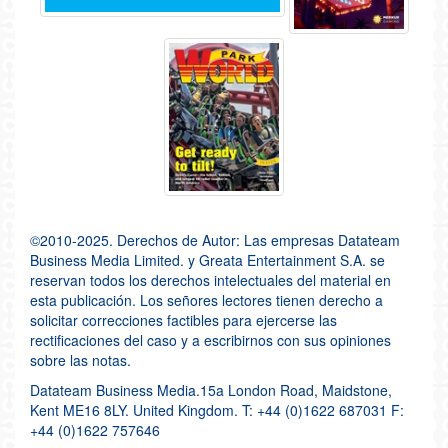
©2010-2025. Derechos de Autor: Las empresas Datateam
Business Media Limited. y Greata Entertainment S.A. se
reservan todos los derechos intelectuales del material en
esta publicación. Los señores lectores tienen derecho a
solicitar correcciones factibles para ejercerse las
rectificaciones del caso y a escribirnos con sus opiniones
sobre las notas.
Datateam Business Media.15a London Road, Maidstone,
Kent ME16 8LY. United Kingdom. T: +44 (0)1622 687031 F:
+44 (0)1622 757646