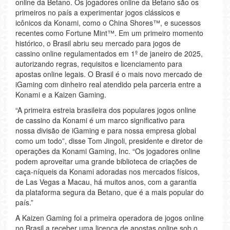
online da Betano. Os jogadores online da Betano são os
primeiros no país a experimentar jogos clássicos e
icônicos da Konami, como o China Shores™, e sucessos
recentes como Fortune Mint™. Em um primeiro momento
histórico, o Brasil abriu seu mercado para jogos de
cassino online regulamentados em 1º de janeiro de 2025,
autorizando regras, requisitos e licenciamento para
apostas online legais. O Brasil é o mais novo mercado de
iGaming com dinheiro real atendido pela parceria entre a
Konami e a Kaizen Gaming.
“A primeira estreia brasileira dos populares jogos online
de cassino da Konami é um marco significativo para
nossa divisão de iGaming e para nossa empresa global
como um todo”, disse Tom Jingoli, presidente e diretor de
operações da Konami Gaming, Inc. “Os jogadores online
podem aproveitar uma grande biblioteca de criações de
caça-níqueis da Konami adoradas nos mercados físicos,
de Las Vegas a Macau, há muitos anos, com a garantia
da plataforma segura da Betano, que é a mais popular do
país.”
A Kaizen Gaming foi a primeira operadora de jogos online
no Brasil a receber uma licença de apostas online sob o