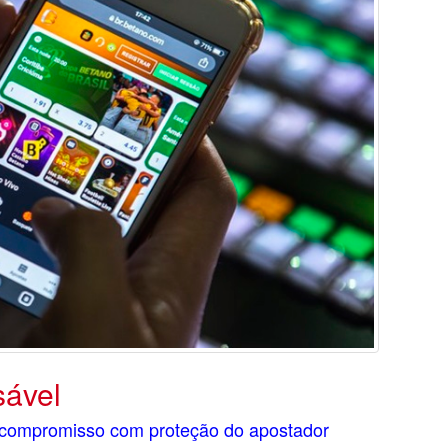
sável
a compromisso com proteção do apostador