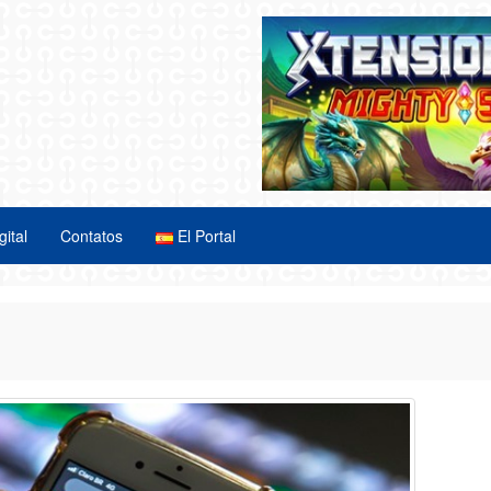
gital
Contatos
El Portal