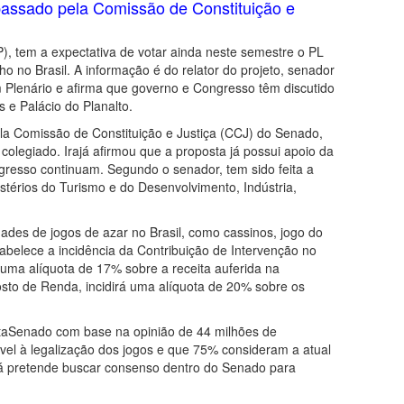
passado pela Comissão de Constituição e
), tem a expectativa de votar ainda neste semestre o PL
ho no Brasil. A informação é do relator do projeto, senador
m Plenário e afirma que governo e Congresso têm discutido
s e Palácio do Planalto.
la Comissão de Constituição e Justiça (CCJ) do Senado,
olegiado. Irajá afirmou que a proposta já possui apoio da
gresso continuam. Segundo o senador, tem sido feita a
stérios do Turismo e do Desenvolvimento, Indústria,
dades de jogos de azar no Brasil, como cassinos, jogo do
tabelece a incidência da Contribuição de Intervenção no
ma alíquota de 17% sobre a receita auferida na
osto de Renda, incidirá uma alíquota de 20% sobre os
ataSenado com base na opinião de 44 milhões de
vel à legalização dos jogos e que 75% consideram a atual
ajá pretende buscar consenso dentro do Senado para