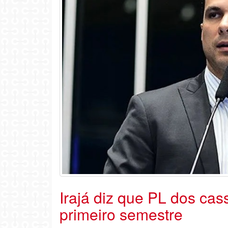
Irajá diz que PL dos ca
primeiro semestre