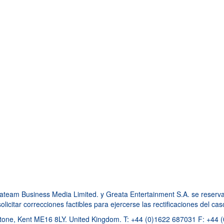
am Business Media Limited. y Greata Entertainment S.A. se reservan 
licitar correcciones factibles para ejercerse las rectificaciones del ca
one, Kent ME16 8LY. United Kingdom. T: +44 (0)1622 687031 F: +44 