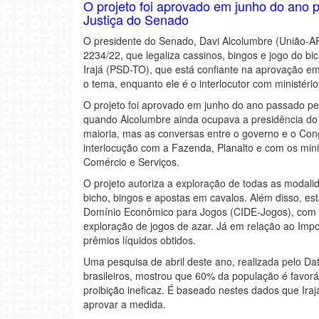
O projeto foi aprovado em junho do ano 
Justiça do Senado
O presidente do Senado, Davi Alcolumbre (União-AP
2234/22, que legaliza cassinos, bingos e jogo do bic
Irajá (PSD-TO), que está confiante na aprovação e
o tema, enquanto ele é o interlocutor com ministério
O projeto foi aprovado em junho do ano passado pe
quando Alcolumbre ainda ocupava a presidência do c
maioria, mas as conversas entre o governo e o Con
interlocução com a Fazenda, Planalto e com os mini
Comércio e Serviços.
O projeto autoriza a exploração de todas as modali
bicho, bingos e apostas em cavalos. Além disso, es
Domínio Econômico para Jogos (CIDE-Jogos), com u
exploração de jogos de azar. Já em relação ao Imp
prêmios líquidos obtidos.
Uma pesquisa de abril deste ano, realizada pelo D
brasileiros, mostrou que 60% da população é favorá
proibição ineficaz. É baseado nestes dados que Ir
aprovar a medida.