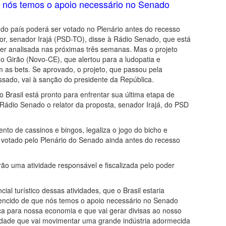
 nós temos o apoio necessário no Senado
s do país poderá ser votado no Plenário antes do recesso
tor, senador Irajá (PSD-TO), disse à Rádio Senado, que está
ser analisada nas próximas três semanas. Mas o projeto
o Girão (Novo-CE), que alertou para a ludopatia e
 as bets. Se aprovado, o projeto, que passou pela
ssado, vai à sanção do presidente da República.
o Brasil está pronto para enfrentar sua última etapa de
Rádio Senado o relator da proposta, senador Irajá, do PSD
to de cassinos e bingos, legaliza o jogo do bicho e
 votado pelo Plenário do Senado ainda antes do recesso
rão uma atividade responsável e fiscalizada pelo poder
al turístico dessas atividades, que o Brasil estaria
vencido de que nós temos o apoio necessário no Senado
ica para nossa economia e que vai gerar divisas ao nosso
vidade que vai movimentar uma grande indústria adormecida