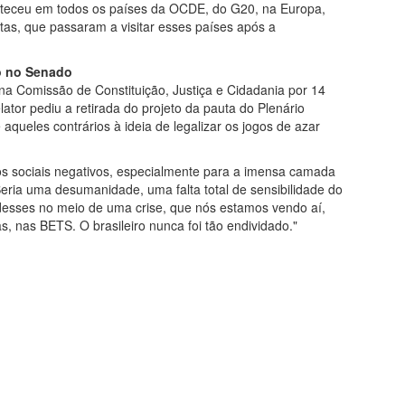
onteceu em todos os países da OCDE, do G20, na Europa,
stas, que passaram a visitar esses países após a
o no Senado
na Comissão de Constituição, Justiça e Cidadania por 14
ator pediu a retirada do projeto da pauta do Plenário
queles contrários à ideia de legalizar os jogos de azar
tos sociais negativos, especialmente para a imensa camada
Seria uma desumanidade, uma falta total de sensibilidade do
 desses no meio de uma crise, que nós estamos vendo aí,
 nas BETS. O brasileiro nunca foi tão endividado."