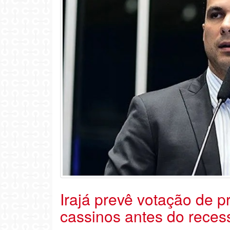
Irajá prevê votação de p
cassinos antes do reces