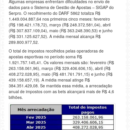
Algumas empresas enfrentam dificuldades no envio de
dados para o Sistema de Gestão de Apostas – SIGAP do
Serpro. O recolhimento do DARF 5862 totaliza R$
1.449.004.887,64 nos primeiros cinco meses: fevereiro
(R$ 198.421.178,72), março (R$ 248.372.581,04), abril
(R$ 307.837.109,04), maio (R$ 363.248.390,53) e junho
(R$ 331.125.627,52). A média mensal alcança R$
289.800.977,52.
O total de impostos recolhidos pelas operadoras de
apostas esportivas no período soma R$
1.921.757.145,41. Os valores mensais são: fevereiro (R$
263.158.061,96), março (R$ 329.406.606,15), abril (R$
408.272.028,95), maio (R$ 481.761.791,15) e junho (R$
439.158.657,19). A média mensal atinge R$
384.351.429,08. Se mantida essa média, a arrecadação
anual de impostos com as bets alcançará mais de R$ 4,6
bilhões.