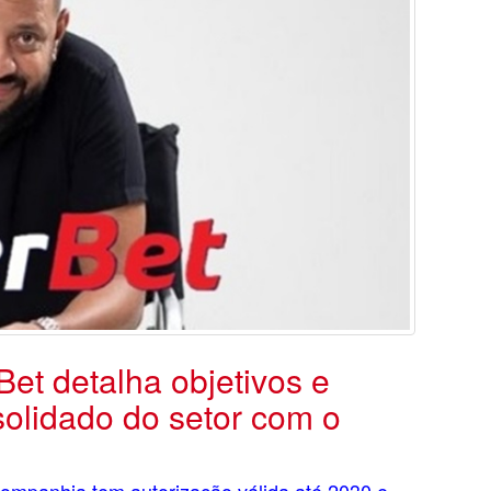
t detalha objetivos e
solidado do setor com o
ompanhia tem autorização válida até 2030 e