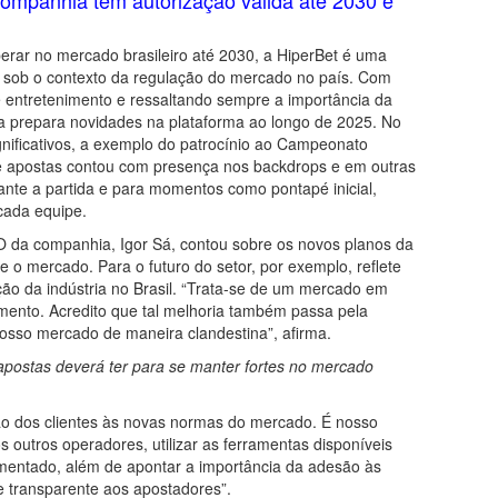
perar no mercado brasileiro até 2030, a HiperBet é uma
já sob o contexto da regulação do mercado no país. Com
 entretenimento e ressaltando sempre a importância da
a prepara novidades na plataforma ao longo de 2025. No
nificativos, a exemplo do patrocínio ao Campeonato
de apostas contou com presença nos backdrops e em outras
ante a partida e para momentos como pontapé inicial,
 cada equipe.
O da companhia, Igor Sá, contou sobre os novos planos da
o mercado. Para o futuro do setor, por exemplo, reflete
o da indústria no Brasil. “Trata-se de um mercado em
ento. Acredito que tal melhoria também passa pela
nosso mercado de maneira clandestina”, afirma.
postas deverá ter para se manter fortes no mercado
ção dos clientes às novas normas do mercado. É nosso
outros operadores, utilizar as ferramentas disponíveis
entado, além de apontar a importância da adesão às
transparente aos apostadores”.