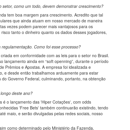
do setor, como um todo, devem demonstrar crescimento?
da tem boa margem para crescimento. Acredito que tal
egulares que ainda atuam em nosso mercado de maneira
muitas vezes podem parecer mais vantajosos para os
isco tanto o dinheiro quanto os dados desses jogadores,
à regulamentação. Como foi esse processo?
 criada em conformidade com as leis para o setor no Brasil.
o lançamento ainda em “soft openning”, durante o período
de Prêmios e Apostas. A empresa foi idealizada e
do, e desde então trabalhamos arduamente para estar
is do Governo Federal, culminando, portanto, na obtenção
 longo deste ano?
 é o lançamento das 'Hiper Cotações', com odds
onhecidas 'Free Bets' também continuarão existindo, tendo
até maio, e serão divulgadas pelas redes sociais, nosso
ssim como determinado pelo Ministério da Fazenda,