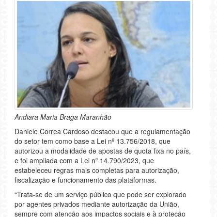
Andiara Maria Braga Maranhão
Daniele Correa Cardoso destacou que a regulamentação
do setor tem como base a Lei nº 13.756/2018, que
autorizou a modalidade de apostas de quota fixa no país,
e foi ampliada com a Lei nº 14.790/2023, que
estabeleceu regras mais completas para autorização,
fiscalização e funcionamento das plataformas.
“Trata-se de um serviço público que pode ser explorado
por agentes privados mediante autorização da União,
sempre com atenção aos impactos sociais e à proteção