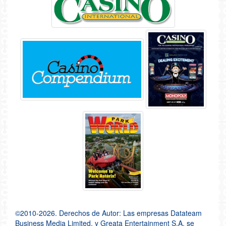
©2010-2026. Derechos de Autor: Las empresas Datateam
Business Media Limited. y Greata Entertainment S.A. se