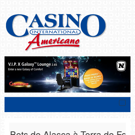
Toggle
naviga
Bets do Alasca à Terra do Fogo