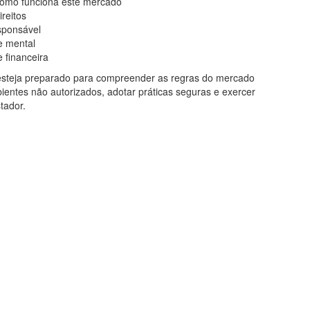
 como funciona este mercado
reitos
sponsável
e mental
 financeira
e esteja preparado para compreender as regras do mercado
entes não autorizados, adotar práticas seguras e exercer
tador.