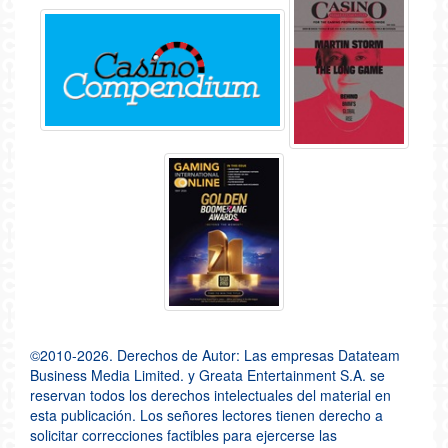
©2010-2026. Derechos de Autor: Las empresas Datateam
Business Media Limited. y Greata Entertainment S.A. se
reservan todos los derechos intelectuales del material en
esta publicación. Los señores lectores tienen derecho a
solicitar correcciones factibles para ejercerse las