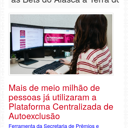
Mais de meio milhão de
pessoas já utilizaram a
Plataforma Centralizada de
Autoexclusão
Ferramenta da Secretaria de Prêmios e