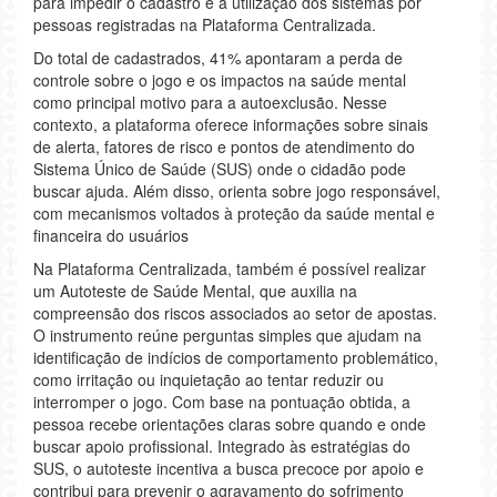
para impedir o cadastro e a utilização dos sistemas por
pessoas registradas na Plataforma Centralizada.
Do total de cadastrados, 41% apontaram a perda de
controle sobre o jogo e os impactos na saúde mental
como principal motivo para a autoexclusão. Nesse
contexto, a plataforma oferece informações sobre sinais
de alerta, fatores de risco e pontos de atendimento do
Sistema Único de Saúde (SUS) onde o cidadão pode
buscar ajuda. Além disso, orienta sobre jogo responsável,
com mecanismos voltados à proteção da saúde mental e
financeira do usuários
Na Plataforma Centralizada, também é possível realizar
um Autoteste de Saúde Mental, que auxilia na
compreensão dos riscos associados ao setor de apostas.
O instrumento reúne perguntas simples que ajudam na
identificação de indícios de comportamento problemático,
como irritação ou inquietação ao tentar reduzir ou
interromper o jogo. Com base na pontuação obtida, a
pessoa recebe orientações claras sobre quando e onde
buscar apoio profissional. Integrado às estratégias do
SUS, o autoteste incentiva a busca precoce por apoio e
contribui para prevenir o agravamento do sofrimento