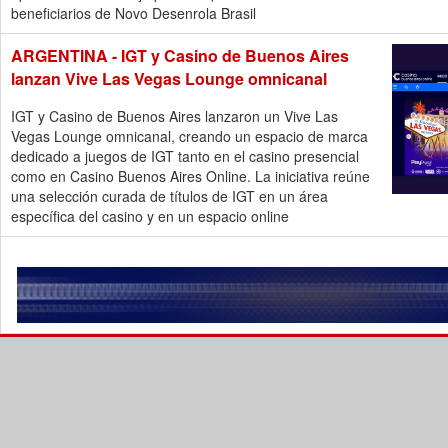
beneficiarios de Novo Desenrola Brasil
ARGENTINA - IGT y Casino de Buenos Aires
lanzan Vive Las Vegas Lounge omnicanal
IGT y Casino de Buenos Aires lanzaron un Vive Las
Vegas Lounge omnicanal, creando un espacio de marca
dedicado a juegos de IGT tanto en el casino presencial
como en Casino Buenos Aires Online. La iniciativa reúne
una selección curada de títulos de IGT en un área
específica del casino y en un espacio online