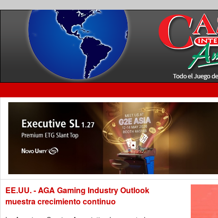
EE.UU. - AGA Gaming Industry Outlook
muestra crecimiento continuo