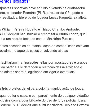
entos isolados”
Apostas Esportivas deve ser lido e votado na quarta-feira
o, o senador Romário (PL-RJ), relator da CPI, pede o
resultados. Ele é tio do jogador Lucas Paquetá, ex-atleta
s William Pereira Rogatto e Thiago Chambó Andrade,
 CPI decidiu não indiciar o empresário Bruno Lopez, que
do a um acordo fechado com o Ministério Público.
ecentes escândalos de manipulação de competições estavam
ecialmente aqueles casos envolvendo atletas
acilitariam manipulações feitas por apostadores e grupos
da partida. Ele defendeu a restrição dessa atividade e
 atletas sobre a legislação em vigor e eventuais
 três projetos de lei para coibir a manipulação de jogos.
, quando for o caso, o comparecimento de qualquer cidadão
lusive com a possibilidade do uso de força policial. Essa
ederal (STF) decidir que a influenciadora Deolane Bezerra