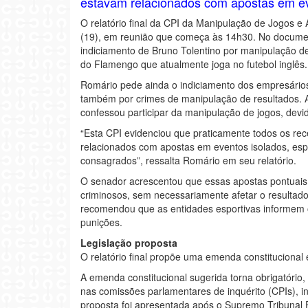
estavam relacionados com apostas em ev
O relatório final da CPI da Manipulação de Jogos e 
(19), em reunião que começa às 14h30. No document
indiciamento de Bruno Tolentino por manipulação de 
do Flamengo que atualmente joga no futebol inglês.
Romário pede ainda o indiciamento dos empresário
também por crimes de manipulação de resultados. A
confessou participar da manipulação de jogos, devi
“Esta CPI evidenciou que praticamente todos os r
relacionados com apostas em eventos isolados, esp
consagrados”, ressalta Romário em seu relatório.
O senador acrescentou que essas apostas pontuais f
criminosos, sem necessariamente afetar o resultado 
recomendou que as entidades esportivas informem os
punições.
Legislação proposta
O relatório final propõe uma emenda constitucional e
A emenda constitucional sugerida torna obrigatório
nas comissões parlamentares de inquérito (CPIs), inc
proposta foi apresentada após o Supremo Tribunal F