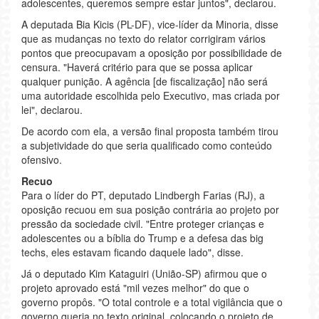
adolescentes, queremos sempre estar juntos", declarou.
A deputada Bia Kicis (PL-DF), vice-líder da Minoria, disse
que as mudanças no texto do relator corrigiram vários
pontos que preocupavam a oposição por possibilidade de
censura. "Haverá critério para que se possa aplicar
qualquer punição. A agência [de fiscalização] não será
uma autoridade escolhida pelo Executivo, mas criada por
lei", declarou.
De acordo com ela, a versão final proposta também tirou
a subjetividade do que seria qualificado como conteúdo
ofensivo.
Recuo
Para o líder do PT, deputado Lindbergh Farias (RJ), a
oposição recuou em sua posição contrária ao projeto por
pressão da sociedade civil. "Entre proteger crianças e
adolescentes ou a bíblia do Trump e a defesa das big
techs, eles estavam ficando daquele lado", disse.
Já o deputado Kim Kataguiri (União-SP) afirmou que o
projeto aprovado está "mil vezes melhor" do que o
governo propôs. "O total controle e a total vigilância que o
governo queria no texto original, colocando o projeto de