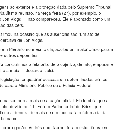
iagens ao exterior e a proteção dada pelo Supremo Tribunal
 última reunião, na terça-feira (27), por exemplo, o
omo Jon Vlogs — não compareceu. Ele é apontado como um
ção das bets.
afirmou na ocasião que as ausências são “um ato de
ercitiva de Jon Vlogs.
o em Plenário no mesmo dia, apoiou um maior prazo para a
r e outros depoentes.
oncluirmos o relatório. Se o objetivo, de fato, é apurar e
ho a mais — declarou Izalci.
a legislação, enquadrar pessoas em determinados crimes
o para o Ministério Público ou a Polícia Federal.
 uma semana a mais de atuação oficial. Ela lembra que a
junho devido ao 11º Fórum Parlamentar do Brics, que
criticou a demora de mais de um mês para a retomada da
 de março.
m prorrogação. As três que tiveram foram estendidas, em