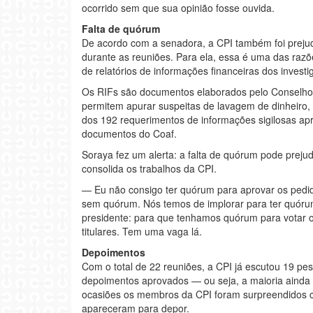
ocorrido sem que sua opinião fosse ouvida.
Falta de quórum
De acordo com a senadora, a CPI também foi preju
durante as reuniões. Para ela, essa é uma das razõ
de relatórios de informações financeiras dos investi
Os RIFs são documentos elaborados pelo Conselho d
permitem apurar suspeitas de lavagem de dinheiro,
dos 192 requerimentos de informações sigilosas ap
documentos do Coaf.
Soraya fez um alerta: a falta de quórum pode prejudi
consolida os trabalhos da CPI.
— Eu não consigo ter quórum para aprovar os pedi
sem quórum. Nós temos de implorar para ter quórum.
presidente: para que tenhamos quórum para votar o 
titulares. Tem uma vaga lá.
Depoimentos
Com o total de 22 reuniões, a CPI já escutou 19 pe
depoimentos aprovados — ou seja, a maioria ainda 
ocasiões os membros da CPI foram surpreendidos 
apareceram para depor.