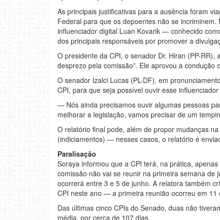
As principais justificativas para a ausência foram v
Federal para que os depoentes não se incriminem. Na
influenciador digital Luan Kovarik — conhecido c
dos principais responsáveis por promover a divulga
O presidente da CPI, o senador Dr. Hiran (PP-RR), 
desprezo pela comissão”. Ele aprovou a condução co
O senador Izalci Lucas (PL-DF), em pronunciament
CPI, para que seja possível ouvir esse influenciado
— Nós ainda precisamos ouvir algumas pessoas para c
melhorar a legislação, vamos precisar de um tempin
O relatório final pode, além de propor mudanças n
(indiciamentos) — nesses casos, o relatório é enviad
Paralisação
Soraya informou que a CPI terá, na prática, apenas
comissão não vai se reunir na primeira semana de 
ocorrerá entre 3 e 5 de junho. A relatora também 
CPI neste ano — a primeira reunião ocorreu em 11
Das últimas cinco CPIs do Senado, duas não tivera
média, por cerca de 107 dias.