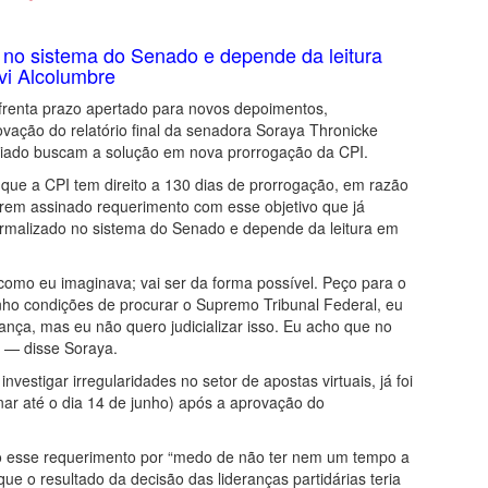
 no sistema do Senado e depende da leitura
vi Alcolumbre
frenta prazo apertado para novos depoimentos,
ovação do relatório final da senadora Soraya Thronicke
iado buscam a solução em nova prorrogação da CPI.
, que a CPI tem direito a 130 dias de prorrogação, em razão
erem assinado requerimento com esse objetivo que já
ormalizado no sistema do Senado e depende da leitura em
omo eu imaginava; vai ser da forma possível. Peço para o
nho condições de procurar o Supremo Tribunal Federal, eu
ça, mas eu não quero judicializar isso. Eu acho que no
s — disse Soraya.
vestigar irregularidades no setor de apostas virtuais, já foi
onar até o dia 14 de junho) após a aprovação do
do esse requerimento por “medo de não ter nem um tempo a
que o resultado da decisão das lideranças partidárias teria