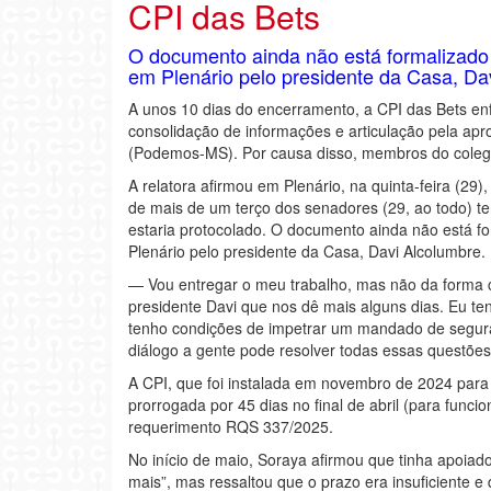
CPI das Bets
O documento ainda não está formalizado
em Plenário pelo presidente da Casa, Da
A unos 10 dias do encerramento, a CPI das Bets en
consolidação de informações e articulação pela apr
(Podemos-MS). Por causa disso, membros do coleg
A relatora afirmou em Plenário, na quinta-feira (29)
de mais de um terço dos senadores (29, ao todo) t
estaria protocolado. O documento ainda não está f
Plenário pelo presidente da Casa, Davi Alcolumbre.
— Vou entregar o meu trabalho, mas não da forma c
presidente Davi que nos dê mais alguns dias. Eu te
tenho condições de impetrar um mandado de seguran
diálogo a gente pode resolver todas essas questõe
A CPI, que foi instalada em novembro de 2024 para in
prorrogada por 45 dias no final de abril (para funci
requerimento RQS 337/2025.
No início de maio, Soraya afirmou que tinha apoia
mais”, mas ressaltou que o prazo era insuficiente e 