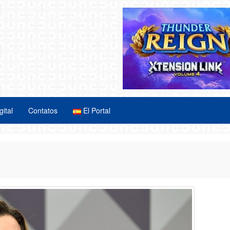
gital
Contatos
El Portal