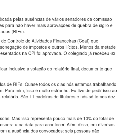
dicada pelas ausências de vários senadores da comissão
es para não haver mais aprovações de quebra de sigilo e
gados (RIFs).
e Controle de Atividades Financeiras (Coaf) que
 sonegação de impostos e outros ilícitos. Menos da metade
resentados na CPI foi aprovada. O colegiado já recebeu 63
car inclusive a votação do relatório final, documento que
dos de RIFs. Quase todos os dias nós estamos trabalhando
 Para mim, isso é muito estranho. Eu tive de pedir isso ao
relatório. São 11 cadeiras de titulares e nós só temos dez
ssoas. Mas isso representa pouco mais de 10% do total de
espera uma data para acontecer. Além disso, em diversas
com a ausência dos convocados: seis pessoas não