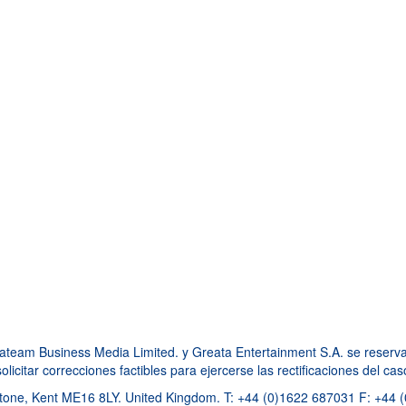
am Business Media Limited. y Greata Entertainment S.A. se reservan 
licitar correcciones factibles para ejercerse las rectificaciones del ca
one, Kent ME16 8LY. United Kingdom. T: +44 (0)1622 687031 F: +44 